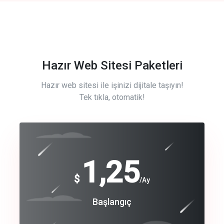
Hazır Web Sitesi Paketleri
Hazır web sitesi ile işinizi dijitale taşıyın!
Tek tıkla, otomatik!
Free
1,25
$
/Ay
Basic
Başlangıç