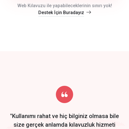
crm auto cync
Web Kılavuzu ile yapabileceklerinin sınırı yok!
Destek İçin Buradayız
click to call back
track energy costs
predictive dialing
Get Started
Start by trying our service for 30 days free trial no credit card
required.
"Kullanımı rahat ve hiç bilginiz olmasa bile
size gerçek anlamda kılavuzluk hizmeti