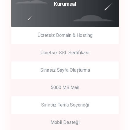
Coroprate
Kurumsal
predictive dialing
Ücretsiz Domain & Hosting
Get Started
Ücretsiz SSL Sertifikası
Start by trying our service for 30 days free trial no credit card
required.
Sınırsız Sayfa Oluşturma
5000 MB Mail
Sınırsız Tema Seçeneği
Mobil Desteği