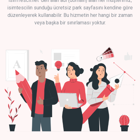
isimTescil.net 'den alan adı (domain) alan her müşterimiz,
isimtescilin sunduğu ücretsiz park sayfasını kendine göre
düzenleyerek kullanabilir. Bu hizmetin her hangi bir zaman
veya başka bir sınırlaması yoktur.