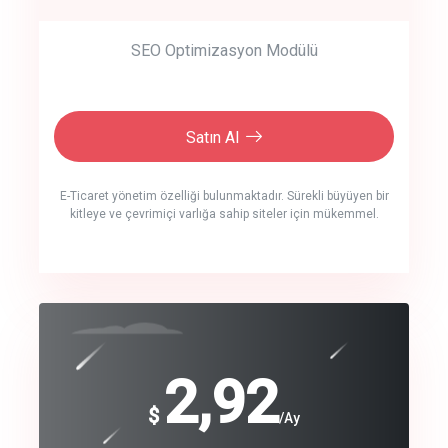
SEO Optimizasyon Modülü
Satın Al
E-Ticaret yönetim özelliği bulunmaktadır. Sürekli büyüyen bir
kitleye ve çevrimiçi varlığa sahip siteler için mükemmel.
crm auto cync
click to call back
240
2,92
$
$
/year
/Ay
track energy costs